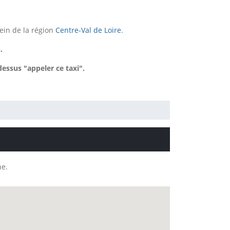
ein de la région
Centre-Val de Loire
.
.
essus "appeler ce taxi".
ne.