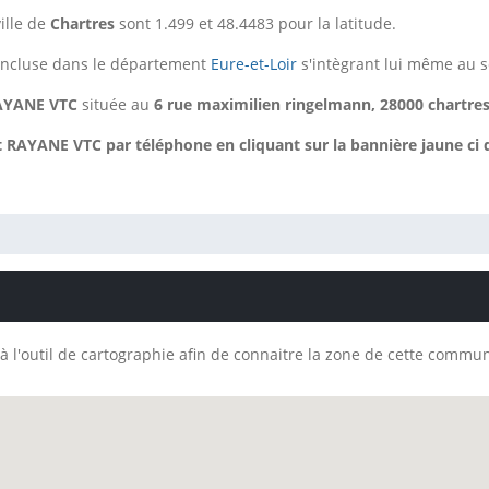
ille de
Chartres
sont 1.499 et 48.4483 pour la latitude.
ncluse dans le département
Eure-et-Loir
s'intègrant lui même au s
AYANE VTC
située au
6 rue maximilien ringelmann, 28000 chartres
AYANE VTC par téléphone en cliquant sur la bannière jaune ci d
à l'outil de cartographie afin de connaitre la zone de cette commu