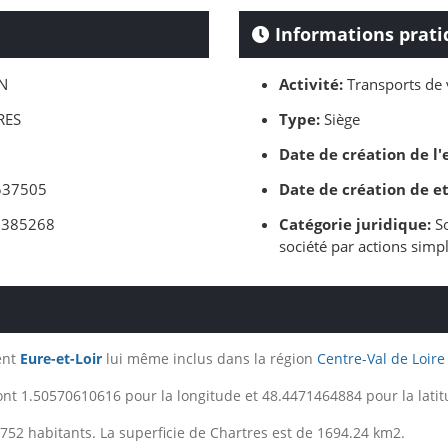
Informations prati
N
Activité:
Transports de 
RES
Type:
Siège
Date de création de l'
37505
Date de création de e
385268
Catégorie juridique:
So
société par actions simp
ent
Eure-et-Loir
lui même inclus dans la région
Centre-Val de Loire
nt 1.50570610616 pour la longitude et 48.4471464884 pour la latit
52 habitants. La superficie de Chartres est de 1694.24 km2.