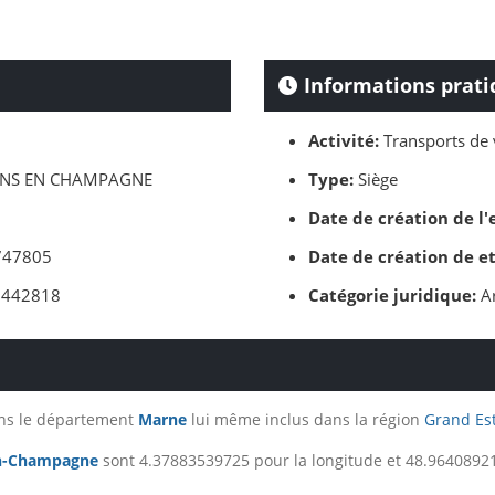
Informations prati
Activité:
Transports de 
NS EN CHAMPAGNE
Type:
Siège
Date de création de l'
47805
Date de création de e
442818
Catégorie juridique:
Ar
ans le département
Marne
lui même inclus dans la région
Grand Es
n-Champagne
sont 4.37883539725 pour la longitude et 48.964089212