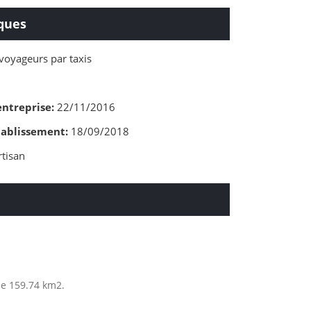
ques
voyageurs par taxis
entreprise:
22/11/2016
tablissement:
18/09/2018
tisan
de 159.74 km2.
.