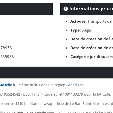
Informations prati
Activité:
Transports de 
Type:
Siège
Date de création de l'
78958
Date de création de e
465988
Catégorie juridique:
Ar
Moselle
lui même inclus dans la région
Grand Est
.
6.1955245421 pour la longitude et 49.1081133279 pour la latitude.
recense 4340 habitants. La superficie de Le Ban-Saint-Martin est 
ille de
Le Ban-Saint-Martin
sont 6.1906 et 49.1115 pour la latitude