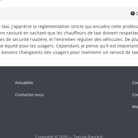
D
e taxi, j'apprécie la réglementation stricte qui encadre cette profe
 sens rassuré en sachant que les chauffeurs de taxi doivent respecte
s de sécurité routière, et l'entretien régulier des véhicules. De plu
ine équité pour les usagers. Cependant, je pense qu'il est importa
 besoins changeants des usagers pour maintenir un service de taxi
Actualités
Con
Contactez nous
Con
Mo
Copyright © 2026 — Taxi-de-france.fr