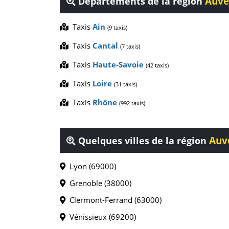
Auve
Départements de la région
Taxis
Ain
(9 taxis)
Taxis
Cantal
(7 taxis)
Taxis
Haute-Savoie
(42 taxis)
Taxis
Loire
(31 taxis)
Taxis
Rhône
(992 taxis)
Auv
Quelques villes de la région
Lyon (69000)
Grenoble (38000)
Clermont-Ferrand (63000)
Vénissieux (69200)