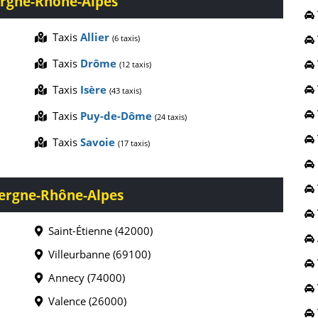
rgne-Rhône-Alpes
Taxis
Allier
(6 taxis)
Taxis
Drôme
(12 taxis)
Taxis
Isère
(43 taxis)
Taxis
Puy-de-Dôme
(24 taxis)
Taxis
Savoie
(17 taxis)
ergne-Rhône-Alpes
Saint-Étienne (42000)
Villeurbanne (69100)
Annecy (74000)
Valence (26000)