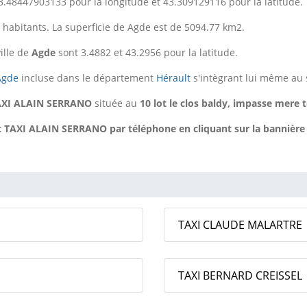
3.48447903133 pour la longitude et 43.309129116 pour la latitude.
habitants. La superficie de Agde est de 5094.77 km2.
ille de
Agde
sont 3.4882 et 43.2956 pour la latitude.
Agde
incluse dans le département
Hérault
s'intègrant lui même au 
AXI ALAIN SERRANO
située au
10 lot le clos baldy, impasse mere 
AXI ALAIN SERRANO par téléphone en cliquant sur la bannière ja
TAXI CLAUDE MALARTRE
TAXI BERNARD CREISSEL