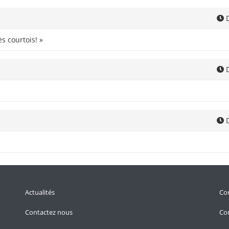
D
s courtois! »
D
D
Actualités
Con
Contactez nous
Con