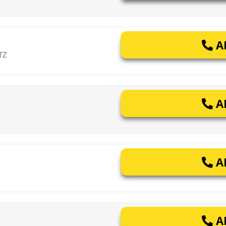
AP
TZ
AP
AP
AP