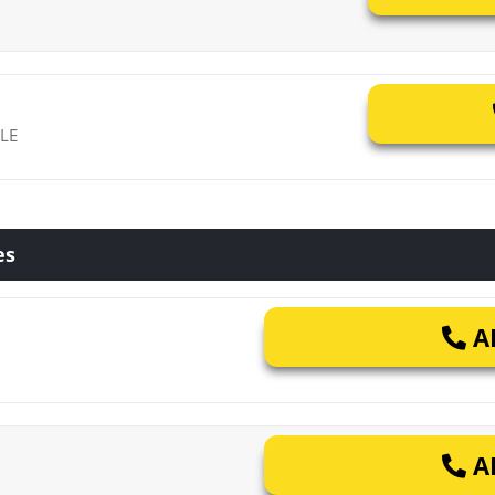
LE
es
AP
AP