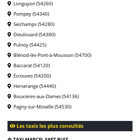
Longuyon (54260)
Pompey (54340)
Seichamps (54280)
Dieulouard (54380)
Pulnoy (54425)
Blénod-lès-Pont-à-Mousson (54700)
Baccarat (54120)
Écrouves (54200)
Herserange (54440)
Bouxières-aux-Dames (54136)
Pagny-sur-Moselle (54530)
Les taxis les plus consultés
TAXI MARCEL SAEZ RUIZ