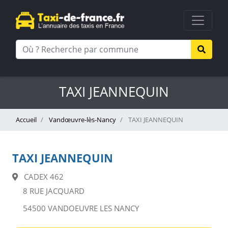
TAXI JEANNEQUIN
Accueil
Vandœuvre-lès-Nancy
TAXI JEANNEQUIN
TAXI JEANNEQUIN
CADEX 462
8 RUE JACQUARD
54500 VANDOEUVRE LES NANCY