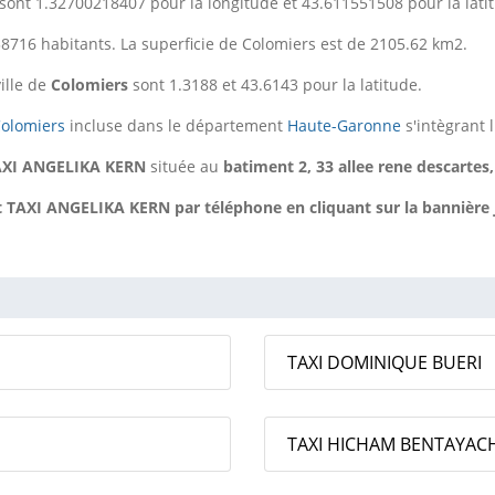
sont 1.32700218407 pour la longitude et 43.611551508 pour la lati
8716 habitants. La superficie de Colomiers est de 2105.62 km2.
ille de
Colomiers
sont 1.3188 et 43.6143 pour la latitude.
olomiers
incluse dans le département
Haute-Garonne
s'intègrant 
AXI ANGELIKA KERN
située au
batiment 2, 33 allee rene descartes
AXI ANGELIKA KERN par téléphone en cliquant sur la bannière ja
TAXI DOMINIQUE BUERI
TAXI HICHAM BENTAYAC