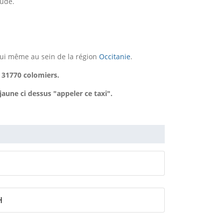
tude.
lui même au sein de la région
Occitanie
.
, 31770 colomiers.
une ci dessus "appeler ce taxi".
H