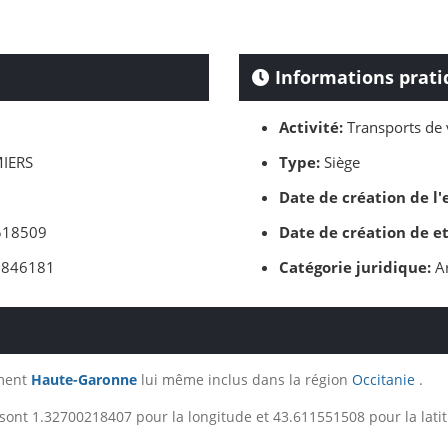
Informations prati
Activité:
Transports de 
IERS
Type:
Siège
Date de création de l'
18509
Date de création de e
846181
Catégorie juridique:
Ar
ement
Haute-Garonne
lui même inclus dans la région
Occitanie
.
sont 1.32700218407 pour la longitude et 43.611551508 pour la lati