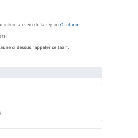
lui même au sein de la région
Occitanie
.
ers.
une ci dessus "appeler ce taxi".
H