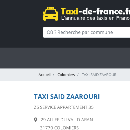
Accueil
Colomiers
TAXI SAID ZAAROURI
TAXI SAID ZAAROURI
ZS SERVICE APPARTEMENT 35
29 ALLEE DU VAL D ARAN
31770 COLOMIERS